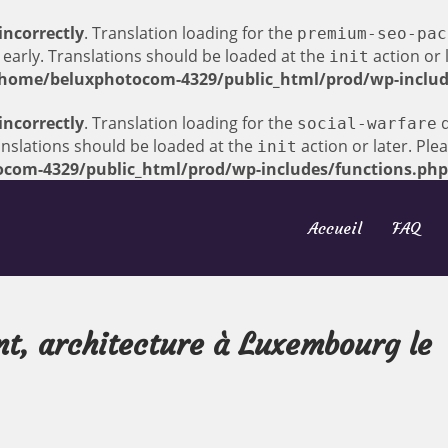
incorrectly
. Translation loading for the
premium-seo-pac
 early. Translations should be loaded at the
action or 
init
home/beluxphotocom-4329/public_html/prod/wp-includ
incorrectly
. Translation loading for the
d
social-warfare
anslations should be loaded at the
action or later. Ple
init
com-4329/public_html/prod/wp-includes/functions.php
Accueil
FAQ
t, architecture à Luxembourg le