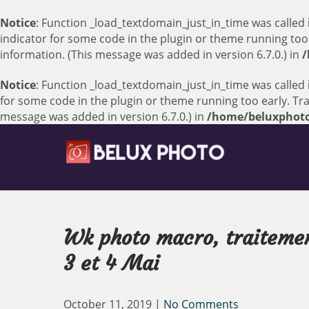
Notice
: Function _load_textdomain_just_in_time was called
indicator for some code in the plugin or theme running too
information. (This message was added in version 6.7.0.) in
/
Notice
: Function _load_textdomain_just_in_time was called
for some code in the plugin or theme running too early. Tr
message was added in version 6.7.0.) in
/home/beluxphoto
Skip
to
content
Belux Photo
forum photo Belgique Luxembourg
Wk photo macro, traitemen
3 et 4 Mai
October 11, 2019
|
No Comments