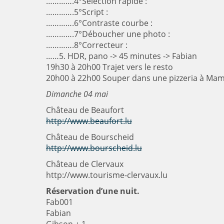
………….4°Sélection rapide :
………….5°Script :
………….6°Contraste courbe :
………….7°Déboucher une photo :
………….8°Correcteur :
……5. HDR, pano -> 45 minutes -> Fabian
19h30 à 20h00 Trajet vers le resto
20h00 à 22h00 Souper dans une pizzeria à Ma
Dimanche 04 mai
Château de Beaufort
http://www.beaufort.lu
Château de Bourscheid
http://www.bourscheid.lu
Château de Clervaux
http://www.tourisme-clervaux.lu
Réservation d’une nuit.
Fab001
Fabian
Gibson + 1